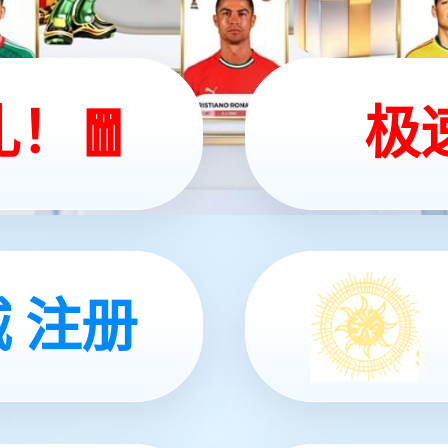
电压范围：5V~24V DC
通讯模式：RS485
通讯地址：1~255（默认1）
波特率：1200 / 2400 / 4800 / 9600(默认) / 19200 / 38400 /
通道数：5路
路线：8路
100~260V AC
导轨式安装
工作温度：-20℃~+70℃
工作湿度：10~95%，无凝结