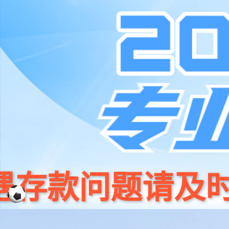
动环监控&空
20年经验-全国办事
热门关键词：
机房环境监控厂家
动力环境集中监控系统
您的位置：
3377体育首页
动环配件
多路市电监测�
>
>