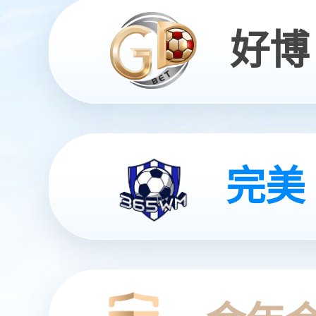
热品推荐
/ HOT PRODUCT