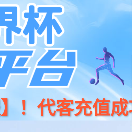
13430508449 (微信同号)
400-808-4006
心
客户案例
新闻资讯
关于我们
联系3377体育
发的一款兼备了多路市电监测和多路开
为配电柜多路监测提供经济可靠的一体化
集设备的远程I/O（市电）接口�？槭褂