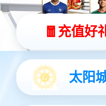
通讯接口
DI接口
市电路数
市电输入范围
安装方式
工作环境