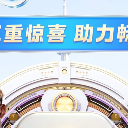
5I
开关量采集这
峁┚每煽康囊
程I/O（市
牒涂亓康脑