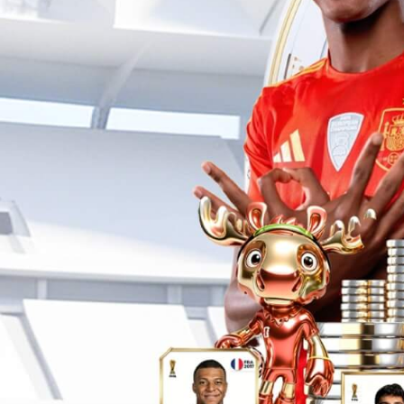
项目
供电接口