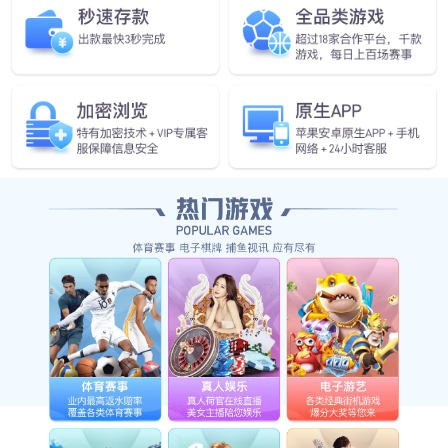
网站导航
技术支持
3377体育首页
新闻资讯
动环监控方案
关于我们
产品中心
联系我们
客户案例
深圳市3377体育信息技术有限公司
Shenzhen ZHT Information Technology Co., Ltd
×
欢迎来到本网站，请问有什么可以帮您？
版权所有
? 2006-2039 深圳3377体育
保留一切权利