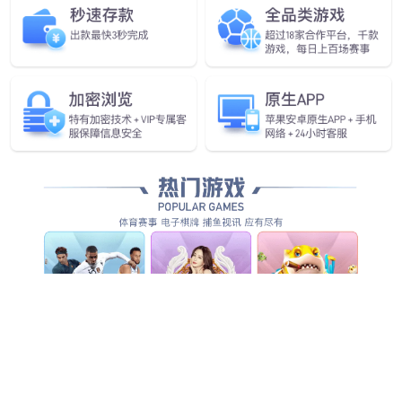
海南省公安厅看守所空调集中管理项目
陕西万丰集团空调节能集中管理项目
中国铁路呼和浩特集团公司动力环境监控系统
上一条
关于2026年端午节放假安排的通知
下一条
全域智能守护机房安全！3377体育动环监控系统打造 7×24
本文标签：
动环系统
动环监控方案
动力环境监控系统厂家
空调远
网站导航
技术支持