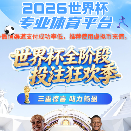
动环监控&空调控制
33
20年经验-全国办事处覆盖-源头
热门关键词：
机房集中监控管理
机房监控系统
机房监控
动环监
您的位置：
3377体育首页
新闻资讯
守护机房安全运行，337
>
>
机房运维监控系统
机房监控平台
守护机房安全运行，3
来源： 3377体育品牌
发布日期： 2026.06.15
浏览：
1
次
在数字化浪潮下，机房、数据中心、通信基站成为各行各业运转
机房的 “智能管家”，依托物联网、数据采集、智能预警等技术