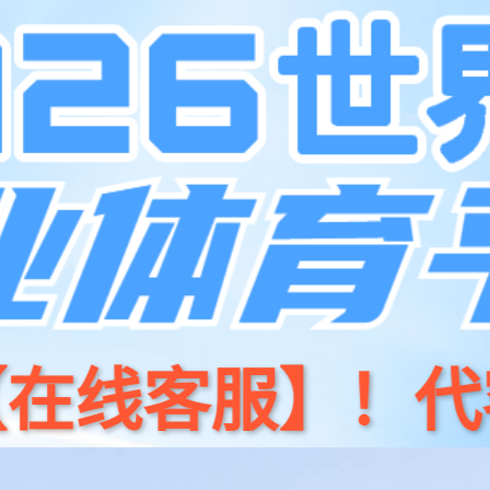
调控制
3377体育首页
动环监控解决方案
空调控制器
产品中
处覆盖-源头厂家
控
动环监控系统
动环监控
深圳机房动力环境监控
空调控制器
：3377体育 “ZHT” 商标背后的科技深耕之路
：3377体育 “ZHT” 商标背后的
引人瞩目的“弄潮儿”。然而，真正的实力往往藏于稳健的步伐与持
是一把钥匙，为我们开启了一段关于深圳市3377体育信息技术有