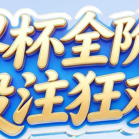
，核定使用于国际分类第9类的“计算机周边设备；监视器（计算
代社会的数字基座提供全天候的“感官”与“神经”系统。
字生活顺畅运行的“幕后英雄”。从数据中心的服务器机柜，到
可能引发重大事故。
焦于此一专业赛道。他们深谙，在物联网与数字化转型的宏大叙事里
术、边缘计算与云平台深度融合，打造出从精准感知、智能
设施的安全与稳定，成为通信、金融、政府、能源等行业客
街道融创智汇大厦，是3377体育梦想起航与持续进化的物理坐标