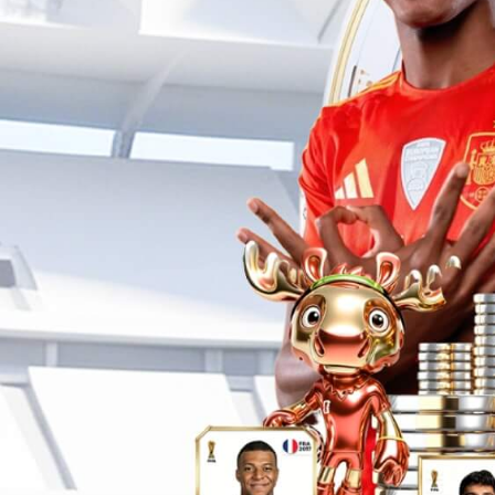
【致敬客户】我司为用了十余年的机房监控系统老
清华大学昌平基地机房动环项目
海南省公安厅看守所空调集中管理项目
陕西万丰集团空调节能集中管理项目
中国铁路呼和浩特集团公司动力环境监控系统
上一条
关于2026年元旦放假的通知
下一条
我司关于2025年国庆节、中秋节放假公告
本文标签：
动环系统
动环监控方案
动力环境监控系统厂