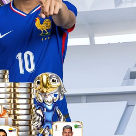
了解详情 >
了解详情 >
了解详情 >
了解详情 >
了解详情 >
查看详情 +
查看详情 +
返回列表