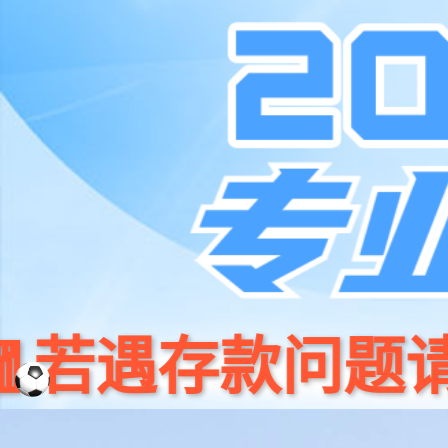
动环监控&空
20年经验-全国办事
热门关键词：
机房集中监控管理
机房监控系统
机房监
您的位置：
3377体育首页
新闻资讯
关于2025年
>
>
机房运维监控系统
机房监控平台
来源： 3377体育品牌
发布日期： 2025.01.23
浏览：
1
次