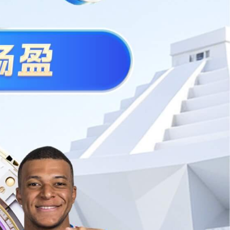
了解详情 >
了解详情 >