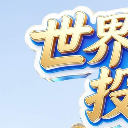
公司各中心、部门、办事处、客户、经销商:
根据《国务院办公厅关于 2025 年部分节假日安排的
一、放假时间
2025年1月27日至2025年2月4日放假调休，共计9天。2
二、注意事项
请各部门及个人做好放假前、后的工作安排，确保各方
护。
恭祝大家:
新年快乐，万事如意!