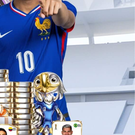
了解详情 >
了解详情 >
了解详情 >
查看详情 +
查看详情 +
返回列表
400-808-4006
咨询
0755-82426658
公司总机