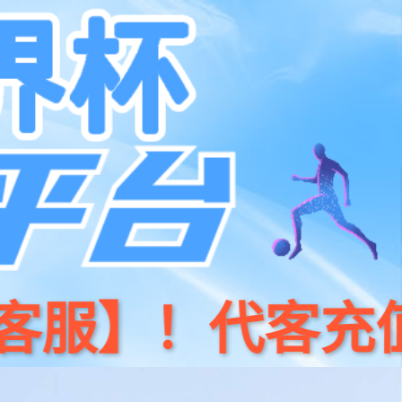
13430508449 (微信同号)
400-808-4006
心
客户案例
新闻资讯
关于我们
联系3377体育
后盾
返回列表
诚且专业的“智能卫士”，默默守护着机房的安全与稳