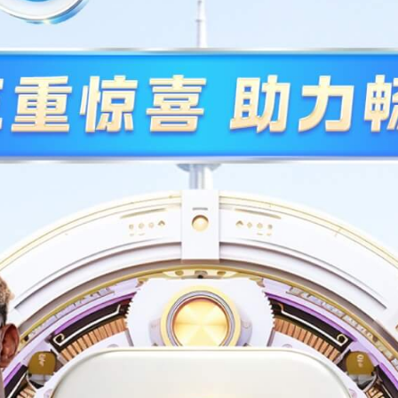
理中不可或缺的重要工具。
客户升级