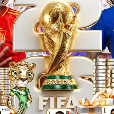
家
空调远程控制器
微信公众号
微信咨询