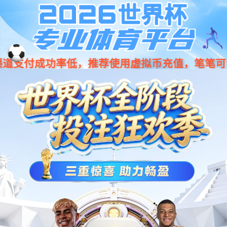
3377体育 - 全网最全最有态度的体育赛事直播平台
产品
方案
关于
资讯中心
客户案例
新闻资讯
【致敬客户】我司为用了十
余年的机房监控系统老客户
升级
2023-03-17
清华大学昌平基地机房动环
项目
2025-05-21