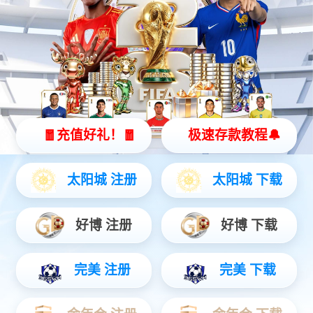
*
联系人：
*
联系电话：
电子邮件：
QQ或微信：
留言内容：
你们是